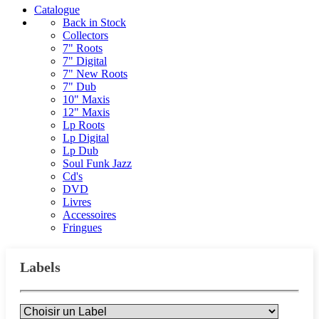
Catalogue
Back in Stock
Collectors
7" Roots
7" Digital
7" New Roots
7" Dub
10" Maxis
12" Maxis
Lp Roots
Lp Digital
Lp Dub
Soul Funk Jazz
Cd's
DVD
Livres
Accessoires
Fringues
Labels