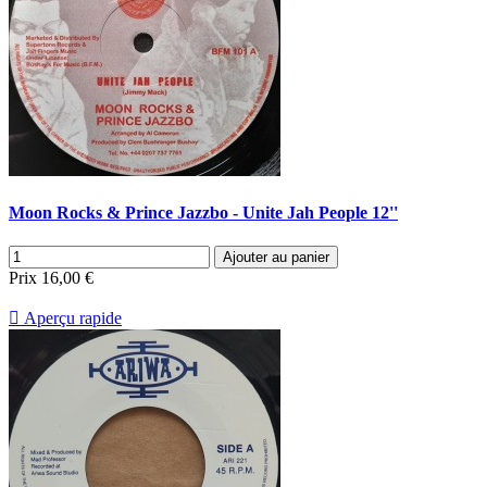
Moon Rocks & Prince Jazzbo - Unite Jah People 12''
Ajouter au panier
Prix
16,00 €

Aperçu rapide