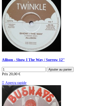
Allison - Show I The Way / Sorrow 12''
Ajouter au panier
Prix
20,00 €

Aperçu rapide