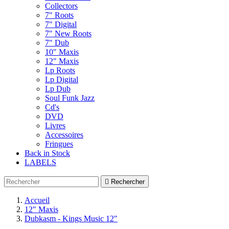
Collectors
7" Roots
7" Digital
7" New Roots
7" Dub
10" Maxis
12" Maxis
Lp Roots
Lp Digital
Lp Dub
Soul Funk Jazz
Cd's
DVD
Livres
Accessoires
Fringues
Back in Stock
LABELS

Rechercher
Accueil
12" Maxis
Dubkasm - Kings Music 12"