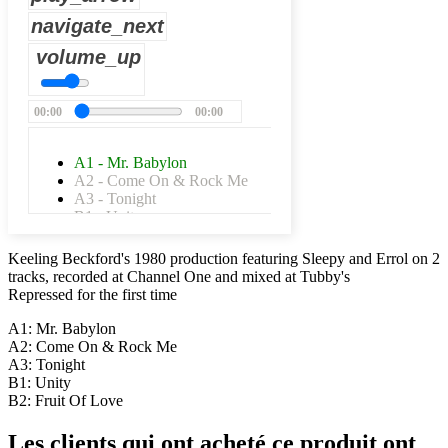
navigate_next
volume_up
00:00
00:00
A1 - Mr. Babylon
A2 - Come On & Rock Me
A3 - Tonight
B1 - Unity
B2 - Fruit Of Love
Keeling Beckford's 1980 production featuring Sleepy and Errol on 2
tracks, recorded at Channel One and mixed at Tubby's
Repressed for the first time
A1: Mr. Babylon
A2: Come On & Rock Me
A3: Tonight
B1: Unity
B2: Fruit Of Love
Les clients qui ont acheté ce produit ont