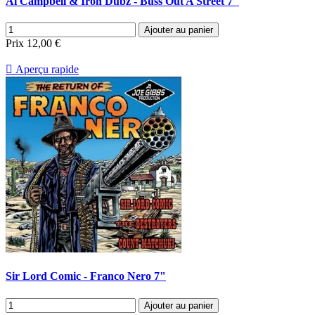
Al Campbell & Iron Dubz - Buss Out A Street 7"
Ajouter au panier
Prix
12,00 €

Aperçu rapide
Sir Lord Comic - Franco Nero 7"
Ajouter au panier