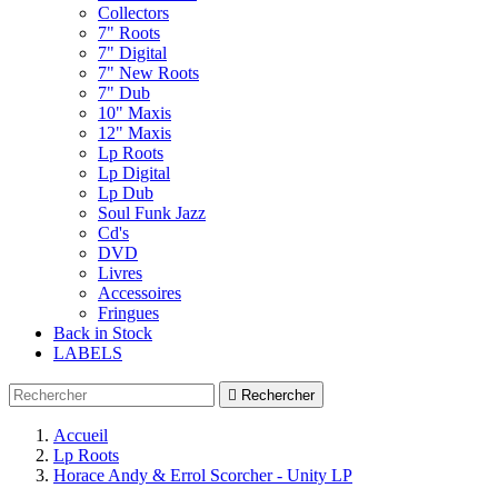
Collectors
7" Roots
7" Digital
7" New Roots
7" Dub
10" Maxis
12" Maxis
Lp Roots
Lp Digital
Lp Dub
Soul Funk Jazz
Cd's
DVD
Livres
Accessoires
Fringues
Back in Stock
LABELS

Rechercher
Accueil
Lp Roots
Horace Andy & Errol Scorcher - Unity LP