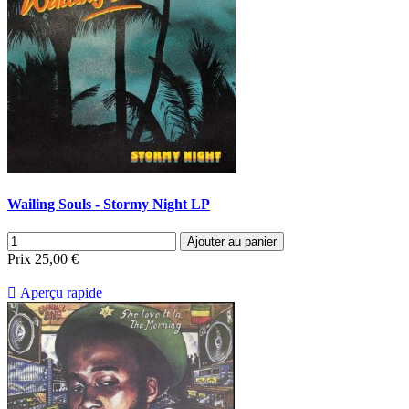
Wailing Souls - Stormy Night LP
Ajouter au panier
Prix
25,00 €

Aperçu rapide