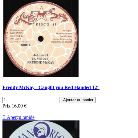
Freddy McKay - Caught you Red Handed 12''
Ajouter au panier
Prix
16,00 €

Aperçu rapide