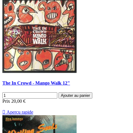
The In Crowd - Mango Walk 12"
Ajouter au panier
Prix
20,00 €

Aperçu rapide