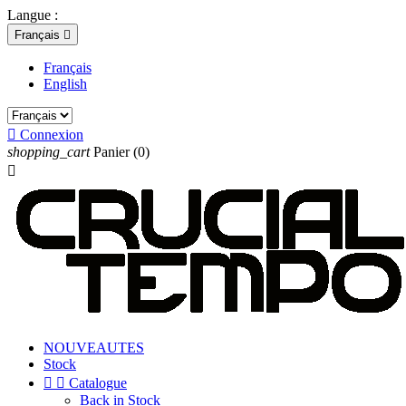
Langue :
Français

Français
English

Connexion
shopping_cart
Panier
(0)

NOUVEAUTES
Stock


Catalogue
Back in Stock