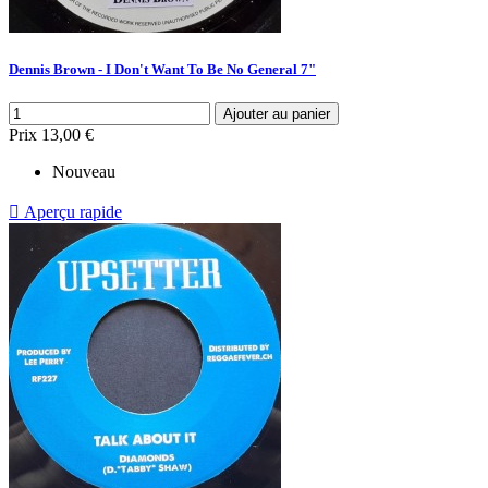
Dennis Brown - I Don't Want To Be No General 7"
Ajouter au panier
Prix
13,00 €
Nouveau

Aperçu rapide