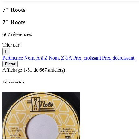
7" Roots
7" Roots
667 références.
Trier par :

Pertinence
Nom, A à Z
Nom, Z à A
Prix, croissant
Prix, décroissant
Filtrer
Affichage 1-51 de 667 article(s)
Filtres actifs