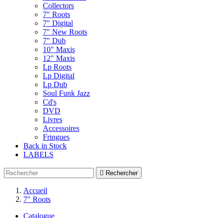
Collectors
7" Roots
7" Digital
7" New Roots
7" Dub
10" Maxis
12" Maxis
Lp Roots
Lp Digital
Lp Dub
Soul Funk Jazz
Cd's
DVD
Livres
Accessoires
Fringues
Back in Stock
LABELS

Rechercher
Accueil
7" Roots
Catalogue