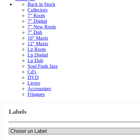
Back in Stock
Collectors
7" Roots
7" Digital
7" New Roots
7" Dub
10" Maxis
12" Maxis
Lp Roots
Lp Digital
Lp Dub
Soul Funk Jazz
Cd's
DVD
Livres
Accessoires
Fringues
Labels