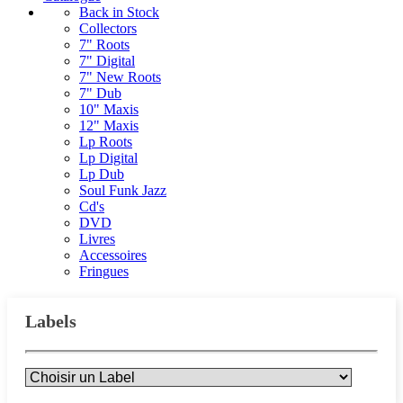
Back in Stock
Collectors
7" Roots
7" Digital
7" New Roots
7" Dub
10" Maxis
12" Maxis
Lp Roots
Lp Digital
Lp Dub
Soul Funk Jazz
Cd's
DVD
Livres
Accessoires
Fringues
Labels