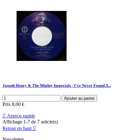
Joseph Henry & The Mighty Imperials - I've Never Found A...
Ajouter au panier
Prix
8,00 €

Aperçu rapide
Affichage 1-7 de 7 article(s)
Retour en haut

Newsletter