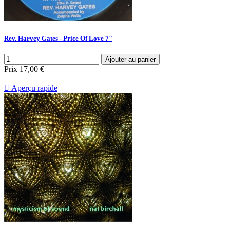
Rev. Harvey Gates - Price Of Love 7"
Ajouter au panier
Prix
17,00 €

Aperçu rapide