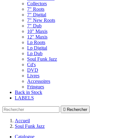
Collectors
7" Roots
7" Digital
7" New Roots
7" Dub
10" Maxis
12" Maxis
Lp Roots
Lp Digital
Lp Dub
Soul Funk Jazz
Cd's
DVD
Livres
Accessoires
Fringues
Back in Stock
LABELS

Rechercher
Accueil
Soul Funk Jazz
Catalogue