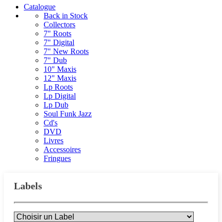
Catalogue
Back in Stock
Collectors
7" Roots
7" Digital
7" New Roots
7" Dub
10" Maxis
12" Maxis
Lp Roots
Lp Digital
Lp Dub
Soul Funk Jazz
Cd's
DVD
Livres
Accessoires
Fringues
Labels