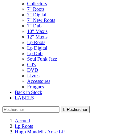
Collectors
7" Roots
7" Digital
7" New Roots
7" Dub
10" Maxis
12" Maxis
Lp Roots
Lp Digital
Lp Dub
Soul Funk Jazz
Cd's
DVD
Livres
Accessoires
Fringues
Back in Stock
LABELS

Rechercher
Accueil
Lp Roots
Hugh Mundell - Arise LP