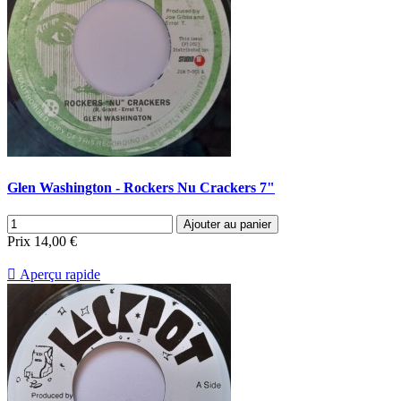
Glen Washington - Rockers Nu Crackers 7"
Ajouter au panier
Prix
14,00 €

Aperçu rapide