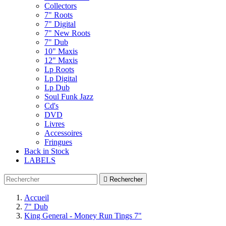
Collectors
7" Roots
7" Digital
7" New Roots
7" Dub
10" Maxis
12" Maxis
Lp Roots
Lp Digital
Lp Dub
Soul Funk Jazz
Cd's
DVD
Livres
Accessoires
Fringues
Back in Stock
LABELS

Rechercher
Accueil
7" Dub
King General - Money Run Tings 7"