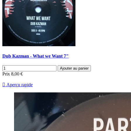
Dub Kazman - What we Want 7"
Ajouter au panier
Prix
8,00 €

Aperçu rapide