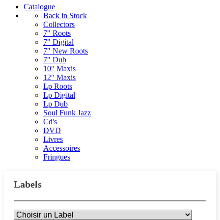
Catalogue
Back in Stock
Collectors
7" Roots
7" Digital
7" New Roots
7" Dub
10" Maxis
12" Maxis
Lp Roots
Lp Digital
Lp Dub
Soul Funk Jazz
Cd's
DVD
Livres
Accessoires
Fringues
Labels