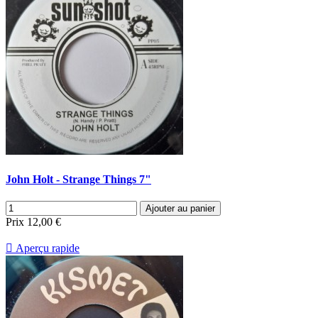
John Holt - Strange Things 7"
Ajouter au panier
Prix
12,00 €

Aperçu rapide