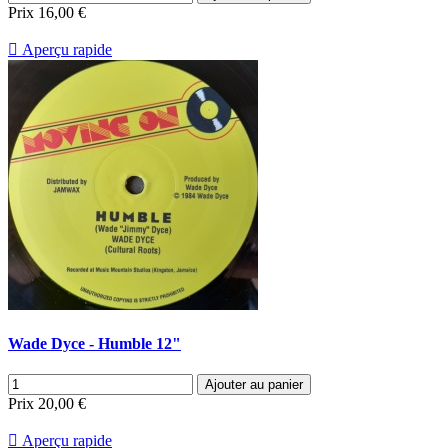
Prix
16,00 €

Aperçu rapide
Wade Dyce - Humble 12"
Ajouter au panier
Prix
20,00 €

Aperçu rapide