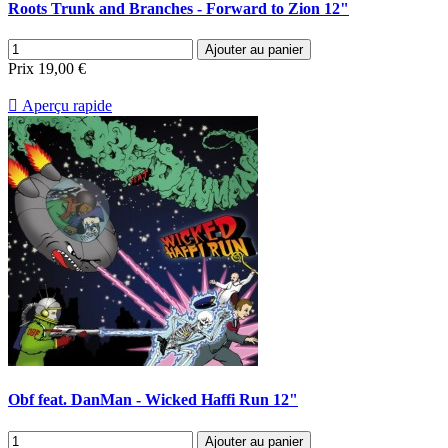
Roots Trunk and Branches - Forward to Zion 12"
Ajouter au panier
Prix
19,00 €

Aperçu rapide
Obf feat. DanMan - Wicked Haffi Run 12"
Ajouter au panier