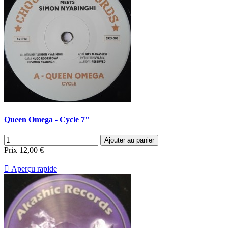
Queen Omega - Cycle 7"
Ajouter au panier
Prix
12,00 €

Aperçu rapide