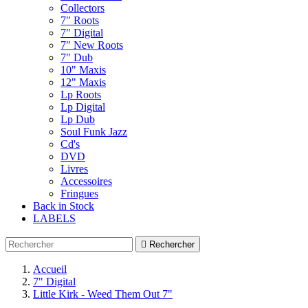
Collectors
7" Roots
7" Digital
7" New Roots
7" Dub
10" Maxis
12" Maxis
Lp Roots
Lp Digital
Lp Dub
Soul Funk Jazz
Cd's
DVD
Livres
Accessoires
Fringues
Back in Stock
LABELS

Rechercher
Accueil
7" Digital
Little Kirk - Weed Them Out 7"