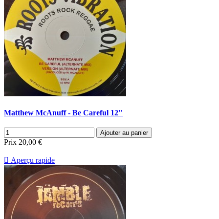
Matthew McAnuff - Be Careful 12"
Ajouter au panier
Prix
20,00 €

Aperçu rapide