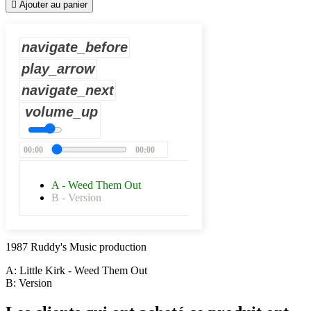

Ajouter au panier
navigate_before
play_arrow
navigate_next
volume_up
00:00
00:00
A - Weed Them Out
B - Version
1987 Ruddy's Music production
A: Little Kirk - Weed Them Out
B: Version