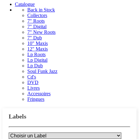
Catalogue
Back in Stock
Collectors
7" Roots
7" Digital
7" New Roots
7" Dub
10" Maxis
12" Maxis
Lp Roots
Lp Digital
Lp Dub
Soul Funk Jazz
Cd's
DVD
Livres
Accessoires
Fringues
Labels