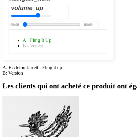
volume_up
00:00
00:00
A - Fling It Up
B - Version
A: Eccleton Jarrett - Fling it up
B: Version
Les clients qui ont acheté ce produit ont ég