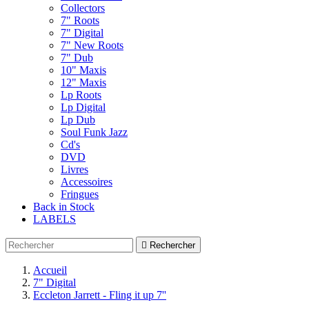
Collectors
7" Roots
7" Digital
7" New Roots
7" Dub
10" Maxis
12" Maxis
Lp Roots
Lp Digital
Lp Dub
Soul Funk Jazz
Cd's
DVD
Livres
Accessoires
Fringues
Back in Stock
LABELS

Rechercher
Accueil
7" Digital
Eccleton Jarrett - Fling it up 7''