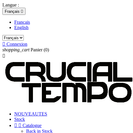
Langue :
Français

Français
English

Connexion
shopping_cart
Panier
(0)

NOUVEAUTES
Stock


Catalogue
Back in Stock