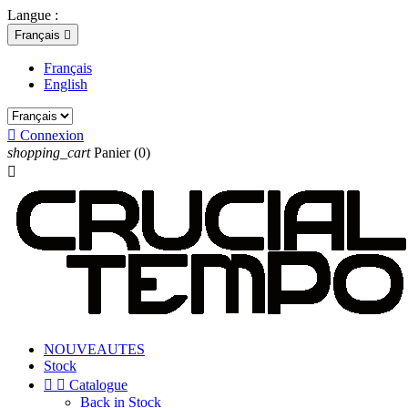
Langue :
Français

Français
English

Connexion
shopping_cart
Panier
(0)

NOUVEAUTES
Stock


Catalogue
Back in Stock