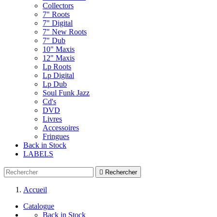
Collectors
7" Roots
7" Digital
7" New Roots
7" Dub
10" Maxis
12" Maxis
Lp Roots
Lp Digital
Lp Dub
Soul Funk Jazz
Cd's
DVD
Livres
Accessoires
Fringues
Back in Stock
LABELS

Rechercher
Accueil
Catalogue
Back in Stock