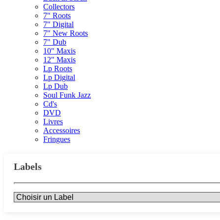
Collectors
7" Roots
7" Digital
7" New Roots
7" Dub
10" Maxis
12" Maxis
Lp Roots
Lp Digital
Lp Dub
Soul Funk Jazz
Cd's
DVD
Livres
Accessoires
Fringues
Labels