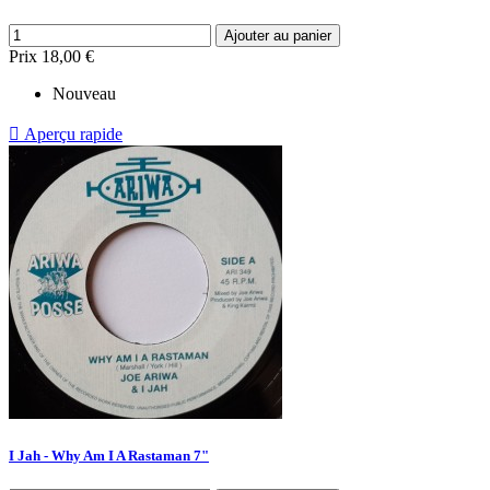
Ajouter au panier
Prix
18,00 €
Nouveau

Aperçu rapide
I Jah - Why Am I A Rastaman 7"