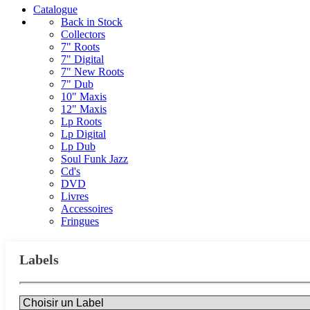
Catalogue
Back in Stock
Collectors
7" Roots
7" Digital
7" New Roots
7" Dub
10" Maxis
12" Maxis
Lp Roots
Lp Digital
Lp Dub
Soul Funk Jazz
Cd's
DVD
Livres
Accessoires
Fringues
Labels