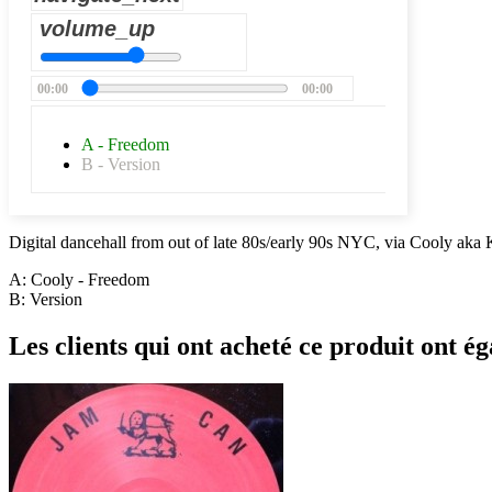
volume_up
00:00
00:00
A - Freedom
B - Version
Digital dancehall from out of late 80s/early 90s NYC, via Cooly ak
A: Cooly - Freedom
B: Version
Les clients qui ont acheté ce produit ont ég