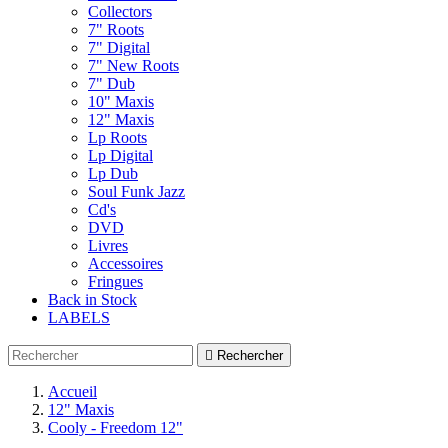
Collectors
7" Roots
7" Digital
7" New Roots
7" Dub
10" Maxis
12" Maxis
Lp Roots
Lp Digital
Lp Dub
Soul Funk Jazz
Cd's
DVD
Livres
Accessoires
Fringues
Back in Stock
LABELS

Rechercher
Accueil
12" Maxis
Cooly - Freedom 12"