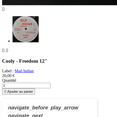



Cooly - Freedom 12"
Label :
Mad Indian
20,00 €
Quantité

Ajouter au panier
navigate_before
play_arrow
navigate_next