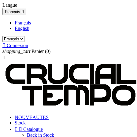
Langue :
Français

Français
English

Connexion
shopping_cart
Panier
(0)

NOUVEAUTES
Stock


Catalogue
Back in Stock