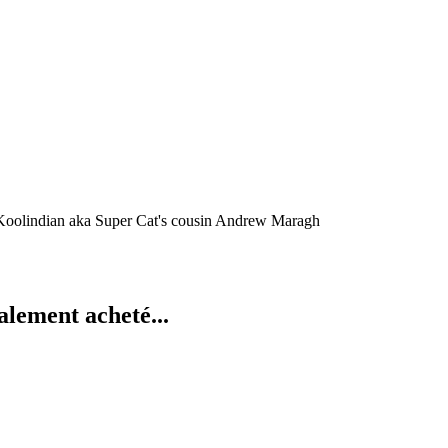
a Koolindian aka Super Cat's cousin Andrew Maragh
alement acheté...