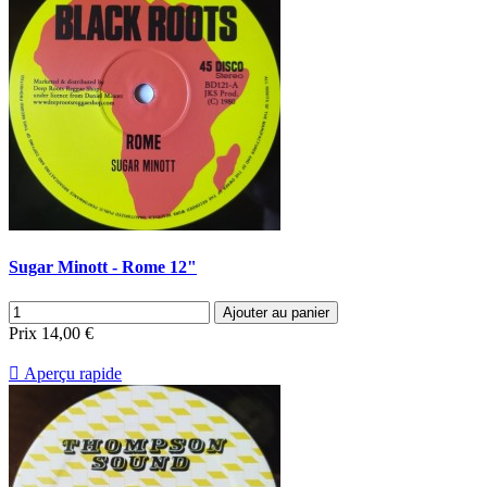
Sugar Minott - Rome 12"
Ajouter au panier
Prix
14,00 €

Aperçu rapide