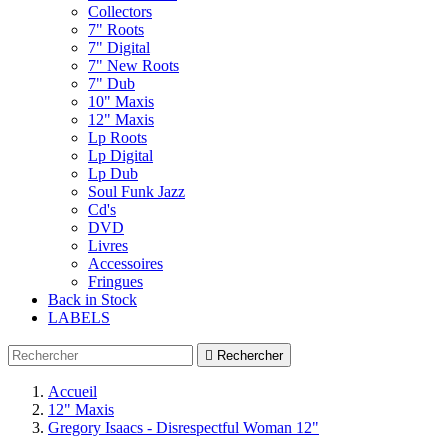
Collectors
7" Roots
7" Digital
7" New Roots
7" Dub
10" Maxis
12" Maxis
Lp Roots
Lp Digital
Lp Dub
Soul Funk Jazz
Cd's
DVD
Livres
Accessoires
Fringues
Back in Stock
LABELS

Rechercher
Accueil
12" Maxis
Gregory Isaacs - Disrespectful Woman 12"