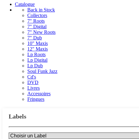
Catalogue
Back in Stock
Collectors
7" Roots
7" Digital
7" New Roots
7" Dub
10" Maxis
12" Maxis
Lp Roots
Lp Digital
Lp Dub
Soul Funk Jazz
Cd's
DVD
Livres
Accessoires
Fringues
Labels