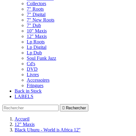
Collectors
7" Roots
7" Digital
7" New Roots
7" Dub
10" Maxis
12" Maxis
Lp Roots
Lp Digital
Lp Dub
Soul Funk Jazz
Cd's
DVD
Livres
Accessoires
Fringues
Back in Stock
LABELS

Rechercher
Accueil
12" Maxis
Black Uhuru - World is Africa 12''