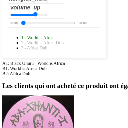
volume_up
00:00
00:00
1 - World is Africa
2 - World is Africa Dub
3 - Africa Dub
A1: Black Uhuru - World is Africa
B1: World is Africa Dub
B2: Africa Dub
Les clients qui ont acheté ce produit ont ég